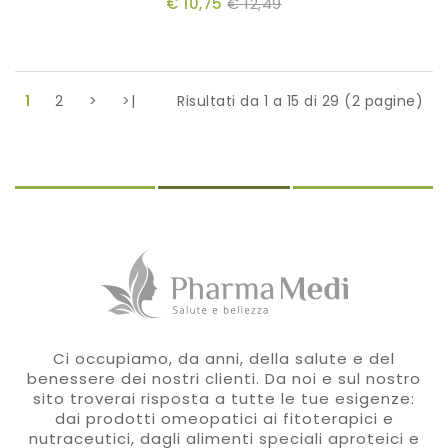
€ 10,75
€ 12,49
1
2
>
>|
Risultati da 1 a 15 di 29 (2 pagine)
Ci occupiamo, da anni, della salute e del
benessere dei nostri clienti. Da noi e sul nostro
sito troverai risposta a tutte le tue esigenze:
dai prodotti omeopatici ai fitoterapici e
nutraceutici, dagli alimenti speciali aproteici e