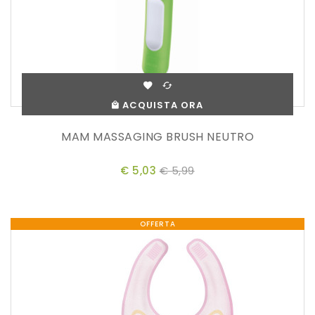
ACQUISTA ORA
MAM MASSAGING BRUSH NEUTRO
€ 5,03
€ 5,99
OFFERTA