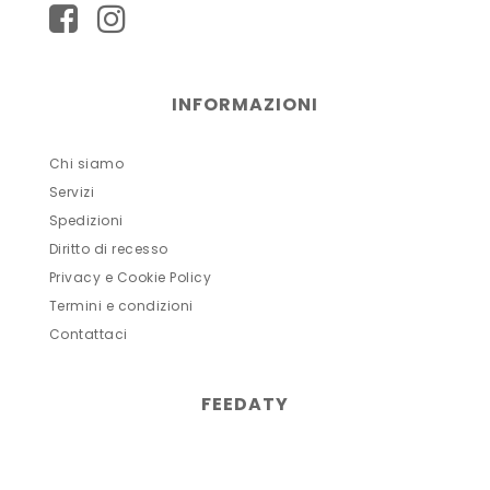
INFORMAZIONI
Chi siamo
Servizi
Spedizioni
Diritto di recesso
Privacy e Cookie Policy
Termini e condizioni
Contattaci
FEEDATY