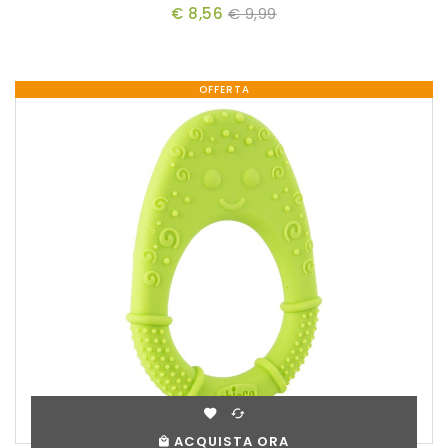
€ 8,56
€ 9,99
OFFERTA
ACQUISTA ORA