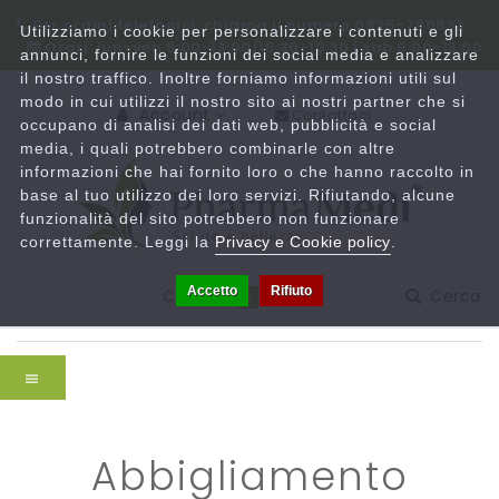
Per ordini telefonici, chiama il numero 0825-780833
Utilizziamo i cookie per personalizzare i contenuti e gli
Orari: lun-ven 9:00-13:00/15:30-19:30 | sab 9:00-13:00
annunci, fornire le funzioni dei social media e analizzare
il nostro traffico. Inoltre forniamo informazioni utili sul
modo in cui utilizzi il nostro sito ai nostri partner che si
Account
Contattaci
occupano di analisi dei dati web, pubblicità e social
media, i quali potrebbero combinarle con altre
informazioni che hai fornito loro o che hanno raccolto in
base al tuo utilizzo dei loro servizi. Rifiutando, alcune
funzionalità del sito potrebbero non funzionare
correttamente. Leggi la
Privacy e Cookie policy
.
Accetto
Rifiuto
Carrello
Cerca
0
abbigliamento