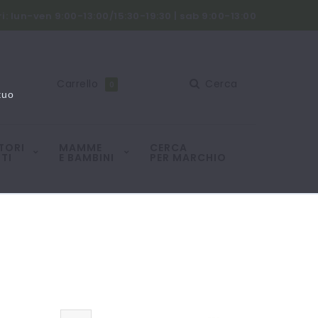
i: lun-ven 9:00-13:00/15:30-19:30 | sab 9:00-13:00
Carrello
Cerca
0
tuo
TORI
MAMME
CERCA
TI
E BAMBINI
PER MARCHIO