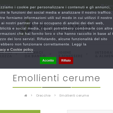
780833
Orar
lizziamo i cookie per personalizzare i contenuti e gli annunci,
nire le funzioni dei social media e analizzare il nostro traffico.
ltre forniamo informazioni utili sul modo in cui utilizzi il nostro
o ai nostri partner che si occupano di analisi dei dati web,
blicità e social media, i quali potrebbero combinarle con altre
ormazioni che hai fornito loro o che hanno raccolto in base al 
lizzo dei loro servizi. Rifiutando, alcune funzionalità del sito
rebbero non funzionare correttamente. Leggi la
vacy e Cookie policy
.
ETICI
FARMACI
IGIENE
INTEGRA
LLEZZA
DA BANCO
E BENESSERE
& ALIMEN
Accetto
Rifiuto
emollienti cerume
orecchie
emollienti cerume