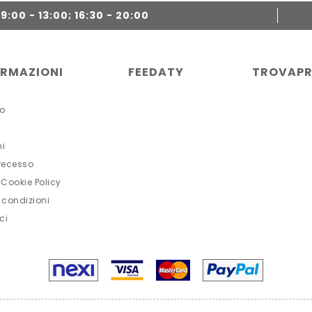
:00 - 13:00; 16:30 - 20:00
ORMAZIONI
FEEDATY
TROVAPR
o
ni
 recesso
 Cookie Policy
 condizioni
ci