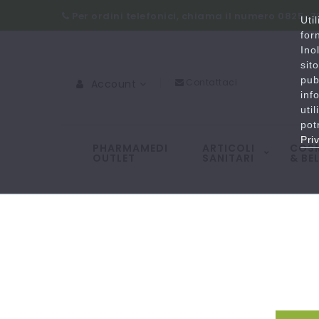
Per ordini telefonici, chiama il numero 0825-
Uti
for
Ino
sit
pub
Contattaci
Account
inf
uti
pot
Pri
PHARMAMEDI
ARTICOLI
COSM
OUTLET
SANITARI
& BE