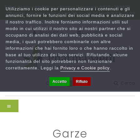
Per ordini telefonici, chiama il numero 0825-780833
Utilizziamo i cookie per personalizzare i contenuti e gli
Orari: lun-ven 9:00-13:00/15:30-19:30 | sab 9:00-13:00
annunci, fornire le funzioni dei social media e analizzare
il nostro traffico. Inoltre forniamo informazioni utili sul
modo in cui utilizzi il nostro sito ai nostri partner che si
Account
Contattaci
occupano di analisi dei dati web, pubblicità e social
media, i quali potrebbero combinarle con altre
informazioni che hai fornito loro o che hanno raccolto in
base al tuo utilizzo dei loro servizi. Rifiutando, alcune
funzionalità del sito potrebbero non funzionare
correttamente. Leggi la
Privacy e Cookie policy
.
Accetto
Rifiuto
Carrello
Cerca
0
garze