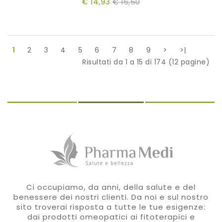
€ 14,93
€ 16,50
1
2
3
4
5
6
7
8
9
>
>|
Risultati da 1 a 15 di 174 (12 pagine)
Ci occupiamo, da anni, della salute e del
benessere dei nostri clienti. Da noi e sul nostro
sito troverai risposta a tutte le tue esigenze:
dai prodotti omeopatici ai fitoterapici e