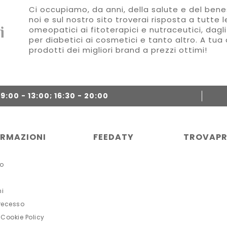
Ci occupiamo, da anni, della salute e del benes
noi e sul nostro sito troverai risposta a tutte 
omeopatici ai fitoterapici e nutraceutici, dagli
per diabetici ai cosmetici e tanto altro. A tua 
prodotti dei migliori brand a prezzi ottimi!
:00 - 13:00; 16:30 - 20:00
ORMAZIONI
FEEDATY
TROVAPR
o
ni
 recesso
 Cookie Policy