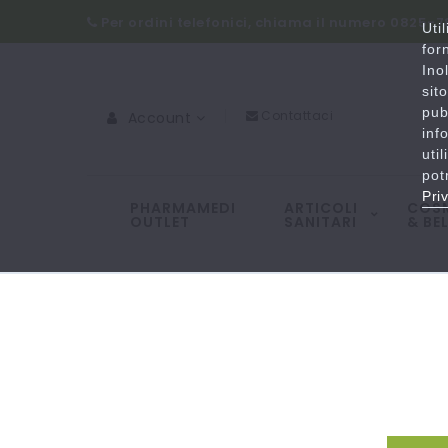
Per ordini telefonici, chiama il numero 0825-
Uti
for
Ino
sit
pub
Contattaci
Account
inf
uti
pot
Pri
PHARMAMEDI
ARTICOLI
COSM
OUTLET
SANITARI
& BE