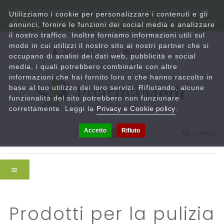
Per ordini telefonici, chiama il numero 0825-780833
Utilizziamo i cookie per personalizzare i contenuti e gli
Orari: lun-ven 9:00-13:00/15:30-19:30 | sab 9:00-13:00
annunci, fornire le funzioni dei social media e analizzare
il nostro traffico. Inoltre forniamo informazioni utili sul
modo in cui utilizzi il nostro sito ai nostri partner che si
Account
Contattaci
occupano di analisi dei dati web, pubblicità e social
media, i quali potrebbero combinarle con altre
informazioni che hai fornito loro o che hanno raccolto in
base al tuo utilizzo dei loro servizi. Rifiutando, alcune
funzionalità del sito potrebbero non funzionare
correttamente. Leggi la
Privacy e Cookie policy
.
Accetto
Rifiuto
Carrello
Cerca
0
prodotti per la pulizia