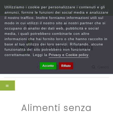
Per ordini telefonici, chiama il numero 0825-780833
Utilizziamo i cookie per personalizzare i contenuti e gli
Orari: lun-ven 9:00-13:00/15:30-19:30 | sab 9:00-13:00
annunci, fornire le funzioni dei social media e analizzare
il nostro traffico. Inoltre forniamo informazioni utili sul
modo in cui utilizzi il nostro sito ai nostri partner che si
Account
Contattaci
occupano di analisi dei dati web, pubblicità e social
media, i quali potrebbero combinarle con altre
informazioni che hai fornito loro o che hanno raccolto in
base al tuo utilizzo dei loro servizi. Rifiutando, alcune
funzionalità del sito potrebbero non funzionare
correttamente. Leggi la
Privacy e Cookie policy
.
Accetto
Rifiuto
Carrello
Cerca
0
alimenti senza