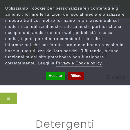
Per ordini telefonici, chiama il numero 0825-780833
Utilizziamo i cookie per personalizzare i contenuti e gli
Orari: lun-ven 9:00-13:00/15:30-19:30 | sab 9:00-13:00
annunci, fornire le funzioni dei social media e analizzare
il nostro traffico. Inoltre forniamo informazioni utili sul
modo in cui utilizzi il nostro sito ai nostri partner che si
Account
Contattaci
occupano di analisi dei dati web, pubblicità e social
media, i quali potrebbero combinarle con altre
informazioni che hai fornito loro o che hanno raccolto in
base al tuo utilizzo dei loro servizi. Rifiutando, alcune
funzionalità del sito potrebbero non funzionare
correttamente. Leggi la
Privacy e Cookie policy
.
Accetto
Rifiuto
Carrello
Cerca
0
detergenti