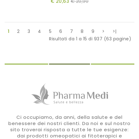
€ 20,63
€ 20,90
1
2
3
4
5
6
7
8
9
>
>|
Risultati da 1 a 15 di 937 (63 pagine)
Ci occupiamo, da anni, della salute e del
benessere dei nostri clienti. Da noi e sul nostro
sito troverai risposta a tutte le tue esigenze:
dai prodotti omeopatici ai fitoterapici e