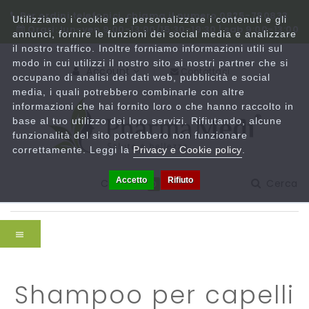
Per ordini telefonici, chiama il numero 0825-780833
Utilizziamo i cookie per personalizzare i contenuti e gli
Orari: lun-ven 9:00-13:00/15:30-19:30 | sab 9:00-13:00
annunci, fornire le funzioni dei social media e analizzare
il nostro traffico. Inoltre forniamo informazioni utili sul
modo in cui utilizzi il nostro sito ai nostri partner che si
Account
Contattaci
occupano di analisi dei dati web, pubblicità e social
media, i quali potrebbero combinarle con altre
informazioni che hai fornito loro o che hanno raccolto in
base al tuo utilizzo dei loro servizi. Rifiutando, alcune
funzionalità del sito potrebbero non funzionare
correttamente. Leggi la
Privacy e Cookie policy
.
Accetto
Rifiuto
Carrello
Cerca
0
shampoo per capelli