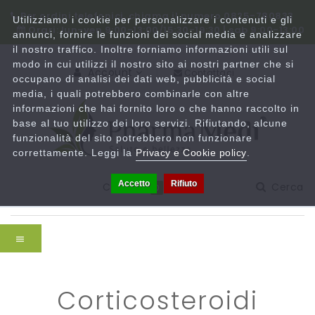
Per ordini telefonici, chiama il numero 0825-780833
Utilizziamo i cookie per personalizzare i contenuti e gli
Orari: lun-ven 9:00-13:00/15:30-19:30 | sab 9:00-13:00
annunci, fornire le funzioni dei social media e analizzare
il nostro traffico. Inoltre forniamo informazioni utili sul
modo in cui utilizzi il nostro sito ai nostri partner che si
Account
Contattaci
occupano di analisi dei dati web, pubblicità e social
media, i quali potrebbero combinarle con altre
informazioni che hai fornito loro o che hanno raccolto in
base al tuo utilizzo dei loro servizi. Rifiutando, alcune
funzionalità del sito potrebbero non funzionare
correttamente. Leggi la
Privacy e Cookie policy
.
Accetto
Rifiuto
Carrello
Cerca
0
corticosteroidi