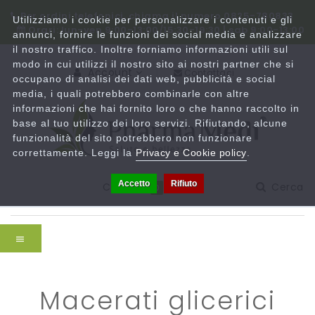
Per ordini telefonici, chiama il numero 0825-780833
Utilizziamo i cookie per personalizzare i contenuti e gli
Orari: lun-ven 9:00-13:00/15:30-19:30 | sab 9:00-13:00
annunci, fornire le funzioni dei social media e analizzare
il nostro traffico. Inoltre forniamo informazioni utili sul
modo in cui utilizzi il nostro sito ai nostri partner che si
Account
Contattaci
occupano di analisi dei dati web, pubblicità e social
media, i quali potrebbero combinarle con altre
informazioni che hai fornito loro o che hanno raccolto in
base al tuo utilizzo dei loro servizi. Rifiutando, alcune
funzionalità del sito potrebbero non funzionare
correttamente. Leggi la
Privacy e Cookie policy
.
Accetto
Rifiuto
Carrello
Cerca
0
macerati glicerici