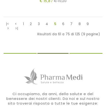
€ 15,87
€ 19,20
|<
<
1
2
3
4
5
6
7
8
9
>
>|
Risultati da 61 a 75 di 125 (9 pagine)
Ci occupiamo, da anni, della salute e del
benessere dei nostri clienti. Da noi e sul nostro
sito troverai risposta a tutte le tue esigenze: