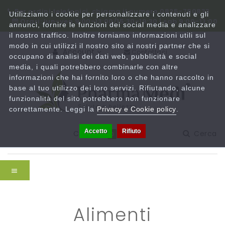
Per ordini telefonici, chiama il numero 0825-780833
Utilizziamo i cookie per personalizzare i contenuti e gli
Orari: lun-ven 9:00-13:00/15:30-19:30 | sab 9:00-13:00
annunci, fornire le funzioni dei social media e analizzare
il nostro traffico. Inoltre forniamo informazioni utili sul
modo in cui utilizzi il nostro sito ai nostri partner che si
Account
Contattaci
occupano di analisi dei dati web, pubblicità e social
media, i quali potrebbero combinarle con altre
informazioni che hai fornito loro o che hanno raccolto in
base al tuo utilizzo dei loro servizi. Rifiutando, alcune
funzionalità del sito potrebbero non funzionare
correttamente. Leggi la
Privacy e Cookie policy
.
Accetto
Rifiuto
Carrello
Cerca
0
alimenti