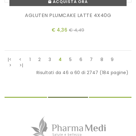
ACQUISTA ORA
AGLUTEN PLUMCAKE LATTE 4X40G
€ 4,36
€ 4,49
|<
<
1
2
3
4
5
6
7
8
9
>
>|
Risultati da 46 a 60 di 2747 (184 pagine)