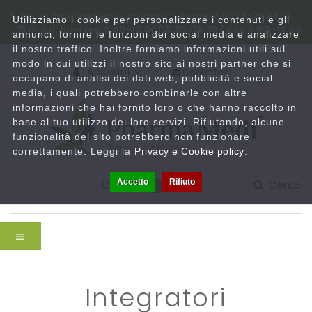
Per ordini telefonici, chiama il numero 0825-780833
Utilizziamo i cookie per personalizzare i contenuti e gli
Orari: lun-ven 9:00-13:00/15:30-19:30 | sab 9:00-13:00
annunci, fornire le funzioni dei social media e analizzare
il nostro traffico. Inoltre forniamo informazioni utili sul
modo in cui utilizzi il nostro sito ai nostri partner che si
Account
Contattaci
occupano di analisi dei dati web, pubblicità e social
media, i quali potrebbero combinarle con altre
informazioni che hai fornito loro o che hanno raccolto in
base al tuo utilizzo dei loro servizi. Rifiutando, alcune
funzionalità del sito potrebbero non funzionare
correttamente. Leggi la
Privacy e Cookie policy
.
Accetto
Rifiuto
Carrello
Cerca
0
integratori