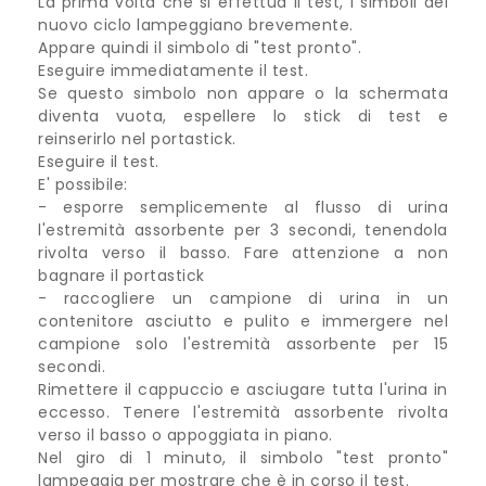
La prima volta che si effettua il test, i simboli del
nuovo ciclo lampeggiano brevemente.
Appare quindi il simbolo di "test pronto".
Eseguire immediatamente il test.
Se questo simbolo non appare o la schermata
diventa vuota, espellere lo stick di test e
reinserirlo nel portastick.
Eseguire il test.
E' possibile:
- esporre semplicemente al flusso di urina
l'estremità assorbente per 3 secondi, tenendola
rivolta verso il basso. Fare attenzione a non
bagnare il portastick
- raccogliere un campione di urina in un
contenitore asciutto e pulito e immergere nel
campione solo l'estremità assorbente per 15
secondi.
Rimettere il cappuccio e asciugare tutta l'urina in
eccesso. Tenere l'estremità assorbente rivolta
verso il basso o appoggiata in piano.
Nel giro di 1 minuto, il simbolo "test pronto"
lampeggia per mostrare che è in corso il test.