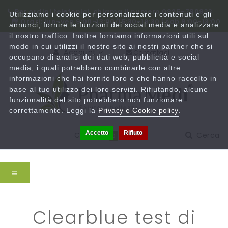
Per ordini telefonici, chiama il numero 0825-780833
Utilizziamo i cookie per personalizzare i contenuti e gli
Orari: lun-ven 9:00-13:00/15:30-19:30 | sab 9:00-13:00
annunci, fornire le funzioni dei social media e analizzare
il nostro traffico. Inoltre forniamo informazioni utili sul
modo in cui utilizzi il nostro sito ai nostri partner che si
Account
Contattaci
occupano di analisi dei dati web, pubblicità e social
media, i quali potrebbero combinarle con altre
informazioni che hai fornito loro o che hanno raccolto in
base al tuo utilizzo dei loro servizi. Rifiutando, alcune
funzionalità del sito potrebbero non funzionare
correttamente. Leggi la
Privacy e Cookie policy
.
Accetto
Rifiuto
Carrello
Cerca
0
clearblue test di