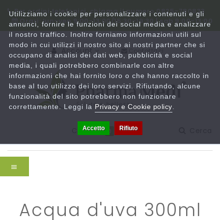
Per ordini telefonici, chiama il numero 0825-780833
Utilizziamo i cookie per personalizzare i contenuti e gli
Orari: lun-ven 9:00-13:00/15:30-19:30 | sab 9:00-13:00
annunci, fornire le funzioni dei social media e analizzare
il nostro traffico. Inoltre forniamo informazioni utili sul
modo in cui utilizzi il nostro sito ai nostri partner che si
Account
Contattaci
occupano di analisi dei dati web, pubblicità e social
media, i quali potrebbero combinarle con altre
informazioni che hai fornito loro o che hanno raccolto in
base al tuo utilizzo dei loro servizi. Rifiutando, alcune
funzionalità del sito potrebbero non funzionare
correttamente. Leggi la
Privacy e Cookie policy
.
Accetto
Rifiuto
Carrello
Cerca
0
acqua d'uva 300ml