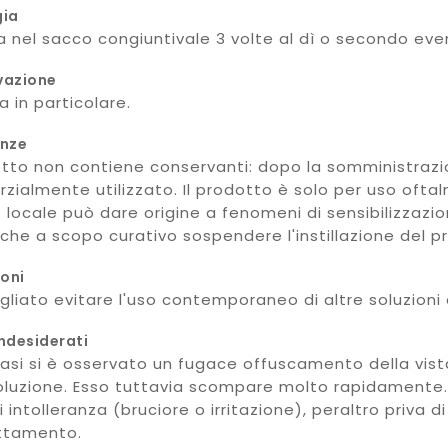
gia
a nel sacco congiuntivale 3 volte al dì o secondo ev
vazione
 in particolare.
enze
otto non contiene conservanti: dopo la somministrazi
rzialmente utilizzato. Il prodotto è solo per uso oftal
 locale può dare origine a fenomeni di sensibilizzazio
che a scopo curativo sospendere l'instillazione del p
ioni
igliato evitare l'uso contemporaneo di altre soluzioni 
indesiderati
 casi si è osservato un fugace offuscamento della vista
oluzione. Esso tuttavia scompare molto rapidamente. E' 
i intolleranza (bruciore o irritazione), peraltro priva
attamento.