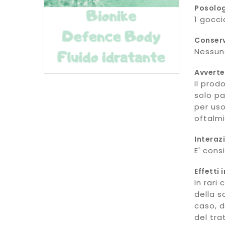
Posolo
1 gocci
Conser
Nessuna
Avvert
Il prod
solo pa
per uso
oftalmi
Interaz
E' cons
Effetti 
In rari
della s
caso, d
del tr