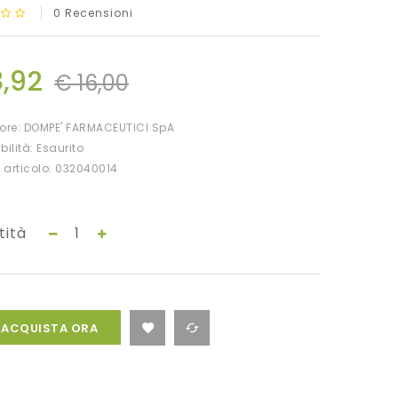
0 Recensioni
8,92
€ 16,00
tore:
DOMPE' FARMACEUTICI SpA
bilità: Esaurito
 articolo: 032040014
tità
ACQUISTA ORA