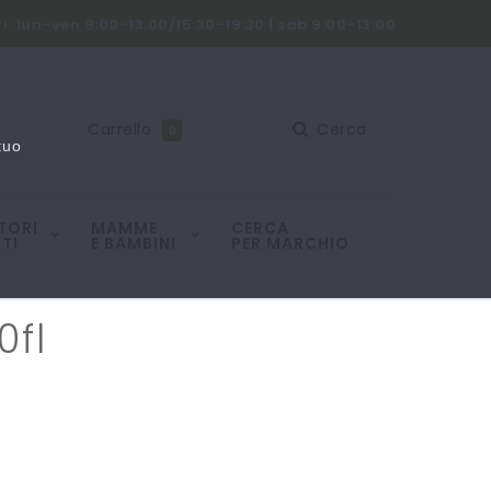
i: lun-ven 9:00-13:00/15:30-19:30 | sab 9:00-13:00
Carrello
Cerca
0
tuo
TORI
MAMME
CERCA
TI
E BAMBINI
PER MARCHIO
0fl
l