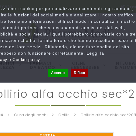
780833
Orar
lizziamo i cookie per personalizzare i contenuti e gli annunci,
nire le funzioni dei social media e analizzare il nostro traffico.
ltre forniamo informazioni utili sul modo in cui utilizzi il nostro
o ai nostri partner che si occupano di analisi dei dati web,
blicità e social media, i quali potrebbero combinarle con altre
ormazioni che hai fornito loro o che hanno raccolto in base al 
lizzo dei loro servizi. Rifiutando, alcune funzionalità del sito
rebbero non funzionare correttamente. Leggi la
vacy e Cookie policy
.
ETICI
FARMACI
IGIENE
INTEGRA
LLEZZA
DA BANCO
E BENESSERE
& ALIMEN
Accetto
Rifiuto
collirio alfa occhio sec*2
cura degli occhi
colliri
collirio alfa occhio sec*20f
OFFERTA