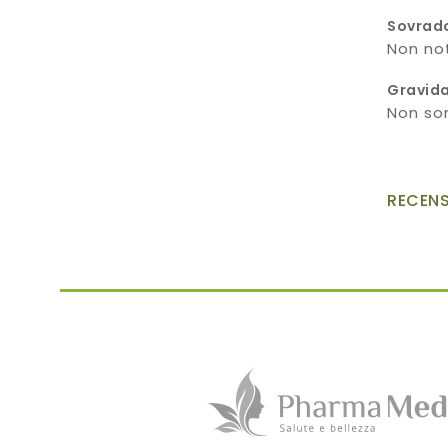
Sovrad
Non not
Gravida
Non son
RECENS