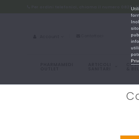
Per ordini telefonici, chiama il numero 0825-
Uti
for
Ino
sit
pub
Contattaci
Account
inf
uti
pot
Pri
PHARMAMEDI
ARTICOLI
COSM
OUTLET
SANITARI
& BE