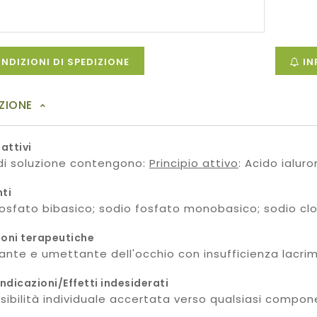
NDIZIONI DI SPEDIZIONE
IN
ZIONE
 attivi
 di soluzione contengono:
Principio attivo
: Acido ialuro
nti
osfato bibasico; sodio fosfato monobasico; sodio clor
ioni terapeutiche
cante e umettante dell'occhio con insufficienza lacri
ndicazioni/Effetti indesiderati
sibilità individuale accertata verso qualsiasi compo