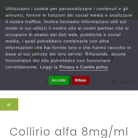
Per ordini telefonici, chiama il numero 0825-780833
Utilizziamo i cookie per personalizzare i contenuti e gli
Orari: lun-ven 9:00-13:00/15:30-19:30 | sab 9:00-13:00
annunci, fornire le funzioni dei social media e analizzare
il nostro traffico. Inoltre forniamo informazioni utili sul
modo in cui utilizzi il nostro sito ai nostri partner che si
Account
Contattaci
occupano di analisi dei dati web, pubblicità e social
media, i quali potrebbero combinarle con altre
informazioni che hai fornito loro o che hanno raccolto in
base al tuo utilizzo dei loro servizi. Rifiutando, alcune
funzionalità del sito potrebbero non funzionare
correttamente. Leggi la
Privacy e Cookie policy
.
Accetto
Rifiuto
Carrello
Cerca
0
collirio alfa 8mg/ml