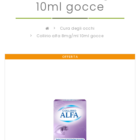
10ml gocce
cura degli occhi
collirio alfa 8mg/ml 10ml gocce
OFFERTA