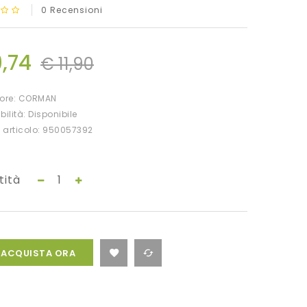
0 Recensioni
9,74
€ 11,90
tore:
CORMAN
bilità: Disponibile
 articolo: 950057392
tità
ACQUISTA ORA