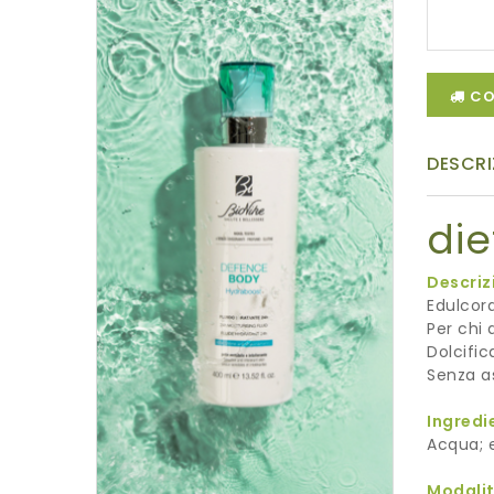
CO
DESCRI
die
Descriz
Edulcora
Per chi 
Dolcific
Senza a
Ingredi
Acqua; e
Modalit