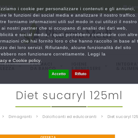
780833
Orar
lizziamo i cookie per personalizzare i contenuti e gli annunci,
nire le funzioni dei social media e analizzare il nostro traffico.
ltre forniamo informazioni utili sul modo in cui utilizzi il nostro
o ai nostri partner che si occupano di analisi dei dati web,
blicità e social media, i quali potrebbero combinarle con altre
ormazioni che hai fornito loro o che hanno raccolto in base al 
lizzo dei loro servizi. Rifiutando, alcune funzionalità del sito
rebbero non funzionare correttamente. Leggi la
vacy e Cookie policy
.
ETICI
FARMACI
IGIENE
INTEGRA
LLEZZA
DA BANCO
E BENESSERE
& ALIMEN
Accetto
Rifiuto
diet sucaryl 125ml
dimagranti
dolcificanti ed edulcoranti
diet sucaryl 1
OFFERTA