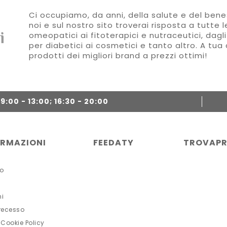
Ci occupiamo, da anni, della salute e del benes
noi e sul nostro sito troverai risposta a tutte 
omeopatici ai fitoterapici e nutraceutici, dagli
per diabetici ai cosmetici e tanto altro. A tua 
prodotti dei migliori brand a prezzi ottimi!
:00 - 13:00; 16:30 - 20:00
ORMAZIONI
FEEDATY
TROVAPR
o
ni
 recesso
 Cookie Policy