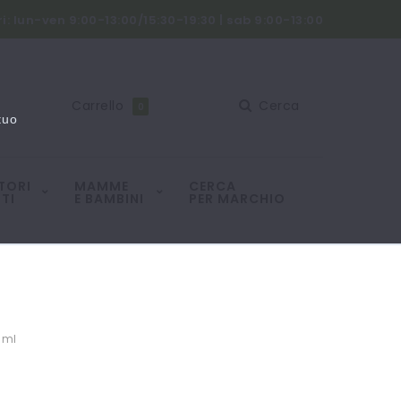
i: lun-ven 9:00-13:00/15:30-19:30 | sab 9:00-13:00
Carrello
Cerca
0
tuo
TORI
MAMME
CERCA
TI
E BAMBINI
PER MARCHIO
25ml