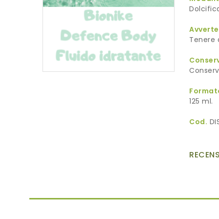
Dolcifi
Avvert
Tenere a
Conser
Conserva
Format
125 ml.
Cod.
DI
RECENS