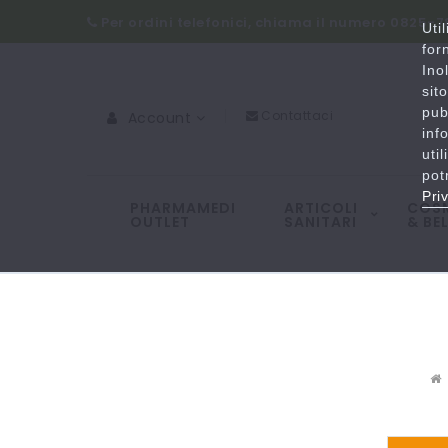
Per ordini telefonici, chiama il numero 0825-
Uti
for
Ino
sit
pub
Contattaci
Account
inf
uti
pot
Pri
PHARMAMEDI
ARTICOLI
COSM
OUTLET
SANITARI
& BE