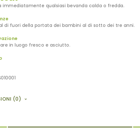
ca immediatamente qualsiasi bevanda calda o fredda.
enze
l di fuori della portata dei bambini al di sotto dei tre anni.
vazione
re in luogo fresco e asciutto.
o
S010001
IONI (0)