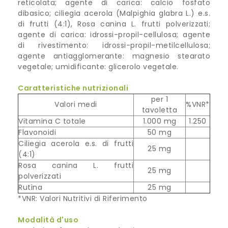
reticolata; agente di carica: calcio fosfato
dibasico; ciliegia acerola (Malpighia glabra L.) e.s.
di frutti (4:1), Rosa canina L. frutti polverizzati;
agente di carica: idrossi-propil-cellulosa; agente
di rivestimento: idrossi-propil-metilcellulosa;
agente antiagglomerante: magnesio stearato
vegetale; umidificante: glicerolo vegetale.
Caratteristiche nutrizionali
per 1
Valori medi
%VNR*
tavoletta
Vitamina C totale
1.000 mg
1.250
Flavonoidi
50 mg
Ciliegia acerola e.s. di frutti
25 mg
(4:1)
Rosa canina L. frutti
25 mg
polverizzati
Rutina
25 mg
*VNR: Valori Nutritivi di Riferimento
Modalità d'uso