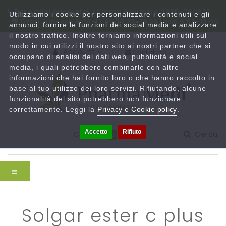
Per ordini telefonici, chiama il numero 0825-780833
Utilizziamo i cookie per personalizzare i contenuti e gli
Orari: lun-ven 9:00-13:00/15:30-19:30 | sab 9:00-13:00
annunci, fornire le funzioni dei social media e analizzare
il nostro traffico. Inoltre forniamo informazioni utili sul
modo in cui utilizzi il nostro sito ai nostri partner che si
Account
Contattaci
occupano di analisi dei dati web, pubblicità e social
media, i quali potrebbero combinarle con altre
informazioni che hai fornito loro o che hanno raccolto in
base al tuo utilizzo dei loro servizi. Rifiutando, alcune
funzionalità del sito potrebbero non funzionare
correttamente. Leggi la
Privacy e Cookie policy
.
Accetto
Rifiuto
Carrello
Cerca
0
solgar ester c plus