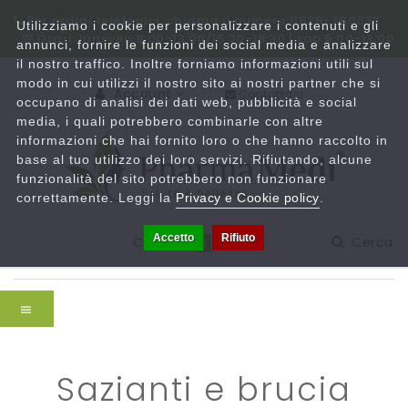
Per ordini telefonici, chiama il numero 0825-780833
Utilizziamo i cookie per personalizzare i contenuti e gli
Orari: lun-ven 9:00-13:00/15:30-19:30 | sab 9:00-13:00
annunci, fornire le funzioni dei social media e analizzare
il nostro traffico. Inoltre forniamo informazioni utili sul
modo in cui utilizzi il nostro sito ai nostri partner che si
Account
Contattaci
occupano di analisi dei dati web, pubblicità e social
media, i quali potrebbero combinarle con altre
informazioni che hai fornito loro o che hanno raccolto in
base al tuo utilizzo dei loro servizi. Rifiutando, alcune
funzionalità del sito potrebbero non funzionare
correttamente. Leggi la
Privacy e Cookie policy
.
Accetto
Rifiuto
Carrello
Cerca
0
sazianti e brucia