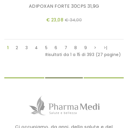
ADIPOXAN FORTE 30CPS 31,9G
€ 23,08
€ 34,00
1
2
3
4
5
6
7
8
9
>
>|
Risultati da 1 a 15 di 393 (27 pagine)
Ci occupiamo, da anni, della salute e del