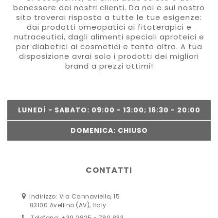
benessere dei nostri clienti. Da noi e sul nostro
sito troverai risposta a tutte le tue esigenze:
dai prodotti omeopatici ai fitoterapici e
nutraceutici, dagli alimenti speciali aproteici e
per diabetici ai cosmetici e tanto altro. A tua
disposizione avrai solo i prodotti dei migliori
brand a prezzi ottimi!
LUNEDÌ - SABATO: 09:00 - 13:00; 16:30 - 20:00
DOMENICA: CHIUSO
CONTATTI
Indirizzo: Via Cannaviello, 15
83100 Avellino (AV), Italy
Telefono: +39 0825 - 780 833