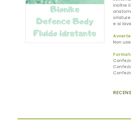
inoltre 
anatomi
orlature
e ai lav
Avvert
Non usar
Format
Confezi
Confezi
Confezi
RECENS