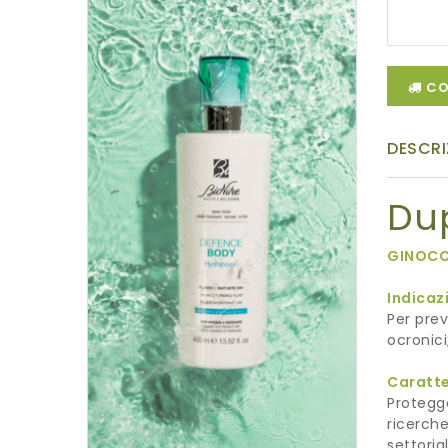
CO
DESCRI
Du
GINOCC
Indicaz
Per prev
ocronici
Caratte
Protegge
ricerche
settoria