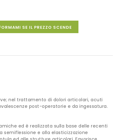
FORMAMI SE IL PREZZO SCENDE
ive; nel trattamento di dolori articolari, acuti
convalescenze post-operatorie e da ingessatura.
inamiche ed è realizzata sulla base delle recenti
la semiflessione e alla elasticizzazione
tula ed alle strutture articolari. Favorisce