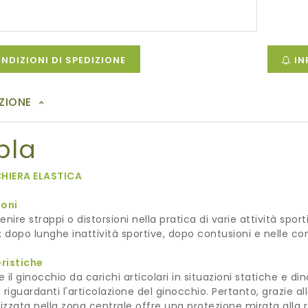
NDIZIONI DI SPEDIZIONE
IN
ZIONE
pla
HIERA ELASTICA
ioni
enire strappi o distorsioni nella pratica di varie attività sport
; dopo lunghe inattività sportive, dopo contusioni e nelle 
ristiche
 il ginocchio da carichi articolari in situazioni statiche e d
 riguardanti l'articolazione del ginocchio. Pertanto, grazie al
lizzata nella zona centrale offre una protezione mirata alla ro