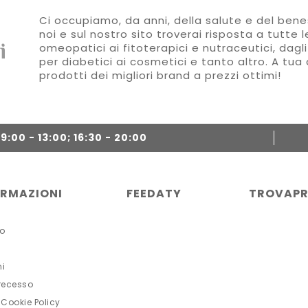
Ci occupiamo, da anni, della salute e del benes
noi e sul nostro sito troverai risposta a tutte 
omeopatici ai fitoterapici e nutraceutici, dagli
per diabetici ai cosmetici e tanto altro. A tua 
prodotti dei migliori brand a prezzi ottimi!
:00 - 13:00; 16:30 - 20:00
ORMAZIONI
FEEDATY
TROVAPR
o
ni
 recesso
 Cookie Policy