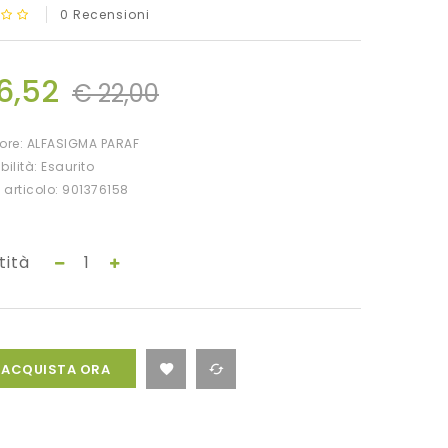
0 Recensioni
16,52
€ 22,00
tore:
ALFASIGMA PARAF
bilità: Esaurito
 articolo: 901376158
tità
ACQUISTA ORA