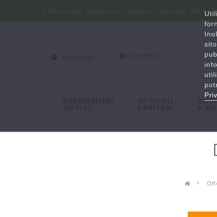
Per ordini telefonici, chiama il numero 0825-
Uti
for
Ino
sit
pub
Contattaci
Account
inf
uti
pot
Pri
PHARMAMEDI
ARTICOLI
COSM
OUTLET
SANITARI
& BE
o