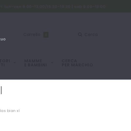
i: lun-ven 9:00-13:00/15:30-19:30 | sab 9:00-13:00
Carrello
Cerca
0
tuo
TORI
MAMME
CERCA
TI
E BAMBINI
PER MARCHIO
l
las bian xl