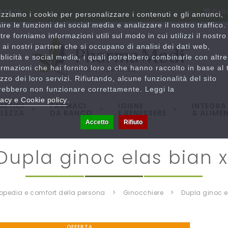
780833
Orar
lizziamo i cookie per personalizzare i contenuti e gli annunci,
nire le funzioni dei social media e analizzare il nostro traffico.
ltre forniamo informazioni utili sul modo in cui utilizzi il nostro
o ai nostri partner che si occupano di analisi dei dati web,
blicità e social media, i quali potrebbero combinarle con altre
ormazioni che hai fornito loro o che hanno raccolto in base al 
lizzo dei loro servizi. Rifiutando, alcune funzionalità del sito
rebbero non funzionare correttamente. Leggi la
vacy e Cookie policy
.
ETICI
FARMACI
IGIENE
INTEGRA
LLEZZA
DA BANCO
E BENESSERE
& ALIMEN
Accetto
Rifiuto
dupla ginoc elas bian x
rtopedia e comfort della persona
ginocchiere
dupla ginoc e
OFFERTA