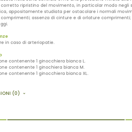
il corretto ripristino del movimento, in particolar modo negli
ca, appositamente studiata per ostacolare i normali movimen
 comprimenti; assenza di cinture e di orlature comprimenti; fi
aggi.
enze
e in caso di arteriopatie.
o
one contenente 1 ginocchiera bianca L.
one contenente 1 ginochiera bianca M.
one contenente 1 ginocchiera bianca XL.
IONI (0)