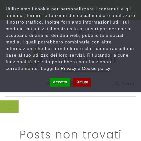
Per ordini telefonici, chiama il numero 0825-780833
Utilizziamo i cookie per personalizzare i contenuti e gli
Orari: lun-ven 9:00-13:00/15:30-19:30 | sab 9:00-13:00
annunci, fornire le funzioni dei social media e analizzare
il nostro traffico. Inoltre forniamo informazioni utili sul
modo in cui utilizzi il nostro sito ai nostri partner che si
Account
Contattaci
occupano di analisi dei dati web, pubblicità e social
media, i quali potrebbero combinarle con altre
informazioni che hai fornito loro o che hanno raccolto in
base al tuo utilizzo dei loro servizi. Rifiutando, alcune
funzionalità del sito potrebbero non funzionare
correttamente. Leggi la
Privacy e Cookie policy
.
Accetto
Rifiuto
Carrello
Cerca
0
posts non trovati