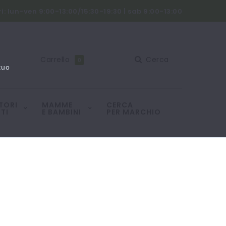
i: lun-ven 9:00-13:00/15:30-19:30 | sab 9:00-13:00
Carrello
Cerca
0
tuo
TORI
MAMME
CERCA
TI
E BAMBINI
PER MARCHIO