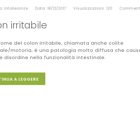
a:
Intolleranze
Data:
18/12/2017
Visualizzazioni:
1211
Comment
n irritabile
rome del colon irritabile, chiamata anche colite
nale/motoria, è una patologia molto diffusa che caus
e disordine nella funzionalità intestinale.
INUA A LEGGERE