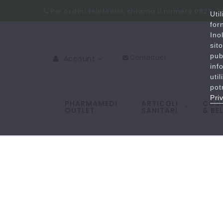
Per ordini telefonici, chiama il numero 0825-
Uti
for
Ino
sit
pub
Contattaci
Account
inf
uti
pot
Pri
PHARMAMEDI
ARTICOLI
COSM
OUTLET
SANITARI
& BE