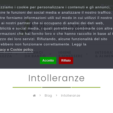
780833
Orar
lizziamo i cookie per personalizzare i contenuti e gli annunci,
nire le funzioni dei social media e analizzare il nostro traffico.
ltre forniamo informazioni utili sul modo in cui utilizzi il nostro
o ai nostri partner che si occupano di analisi dei dati web,
blicità e social media, i quali potrebbero combinarle con altre
ormazioni che hai fornito loro o che hanno raccolto in base al 
lizzo dei loro servizi. Rifiutando, alcune funzionalità del sito
rebbero non funzionare correttamente. Leggi la
vacy e Cookie policy
.
ETICI
FARMACI
IGIENE
INTEGRA
LLEZZA
DA BANCO
E BENESSERE
& ALIMEN
Accetto
Rifiuto
intolleranze
blog
intolleranze