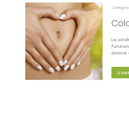
Categori
Colo
La sind
funzio
dolore 
CONT