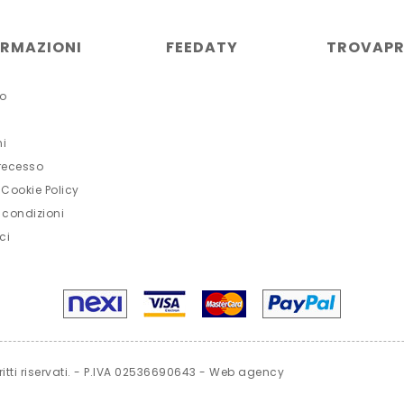
ORMAZIONI
FEEDATY
TROVAPR
o
ni
 recesso
 Cookie Policy
 condizioni
ci
iritti riservati. - P.IVA 02536690643 -
Web agency